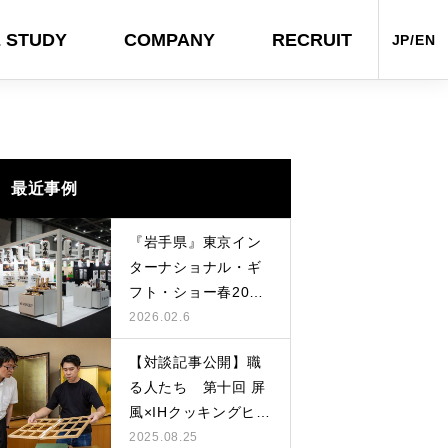
 STUDY
COMPANY
RECRUIT
JP/EN
AL
OTHERS
最近事例
『岩手県』東京イン
ターナショナル・ギ
フト・ショー春2026
に出展しました
2026.02.6
【対談記事公開】職
る人たち 第十回 屏
ヤサシサノカタチ。のオンラインサ
『迎春 2024 ナナフロのお正月』～
『岩手県』東京インターナショナ
「NY NOW 2024 summer」出展者
【対談記事公開】職る人たち 第八
風×IHクッキングヒー
イトを制作させていただきました
年明けまで
ル・ギフト・ショー春2025に出展し
募集中！
回 瀬戸染付焼×ジェットタオル
ター
2025.08.25
ました
2024.03.15
2023.12.26
2025.02.14
2024.05.13
2024.10.09