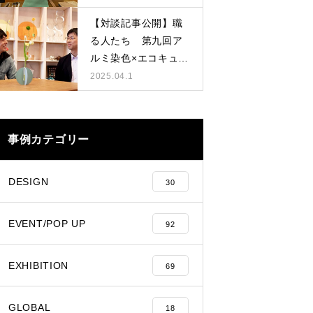
【対談記事公開】職
る人たち 第九回ア
ルミ染色×エコキュー
ト
2025.04.1
事例カテゴリー
DESIGN
30
EVENT/POP UP
92
EXHIBITION
69
GLOBAL
18