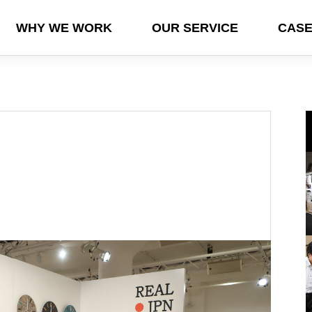
WHY WE WORK
OUR SERVICE
CASE
T/POP UP
EXHIBITION
GLOB
ド
ョ
十
青森県伝統工芸品オフィシャルガイ
【岸本吉二商店】青山フラワーマー
『（公財）奈良県地域産業振興セン
「NY NOW 2025 winter」出展者募
【対談記事公開】職る人たち 第九
し
ドブック
ケットにてオリジナル菰樽展開
ター』東京インターナショナル・ギ
集中！
回アルミ染色×エコキュート
フト・ショー春2025に出展しました
2024.03.31
2024.01.04
2025.02.14
2024.10.25
2025.04.01