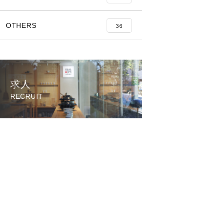
OTHERS
36
求人
RECRUIT