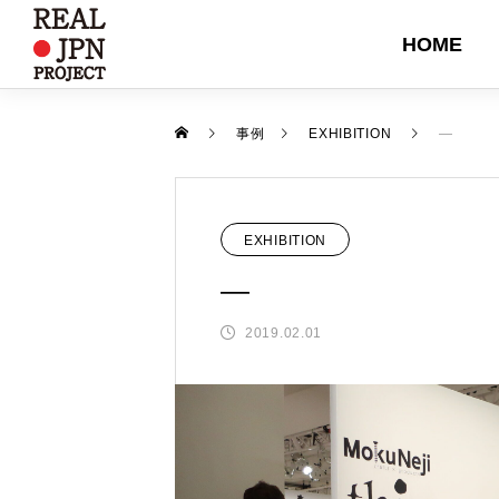
HOME
DESIGN
EVEN
事例
EXHIBITION
―
EXHIBITION
―
2019.02.01
富士吉田ブランド バイヤーズガイ
【イベント】堺キッチンセレクシ
『岩手県』東京インターナショナ
SHOPPE OBEJCT Winterに出展
【対談記事公開】職る人たち 第
2024
ン フェア2024開催
ル・ギフト・ショー春2026に出展
しました
回 屏風×IHクッキングヒーター
ました
2024.12.23
2024.11.21
2026.02.06
2025.02.04
2025.08.25