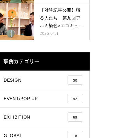
【対談記事公開】職
る人たち 第九回ア
ルミ染色×エコキュー
ト
2025.04.1
事例カテゴリー
DESIGN
30
EVENT/POP UP
92
EXHIBITION
69
GLOBAL
18