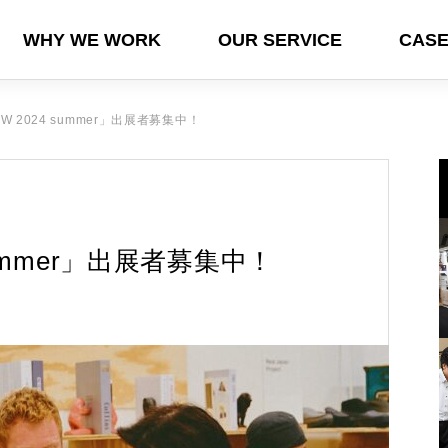
WHY WE WORK
OUR SERVICE
CASE
T/POP UP
EXHIBITION
GLOB
OW 2024 summer」出展者募集中！
 summer」出展者募集中！
ド
ョ
十
青森県伝統工芸品オフィシャルガイ
【岸本吉二商店】青山フラワーマー
『（公財）奈良県地域産業振興セン
「NY NOW 2025 winter」出展者募
【対談記事公開】職る人たち 第九
し
ドブック
ケットにてオリジナル菰樽展開
ター』東京インターナショナル・ギ
集中！
回アルミ染色×エコキュート
フト・ショー春2025に出展しました
2024.03.31
2024.01.04
2025.02.14
2024.10.25
2025.04.01