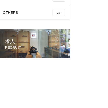
OTHERS
36
求人
RECRUIT