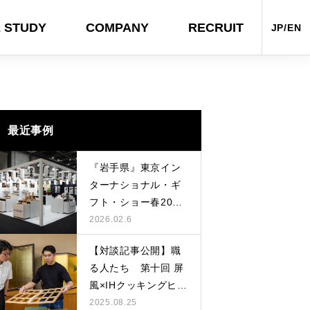
 STUDY
COMPANY
RECRUIT
JP/EN
AL
OTHERS
最近事例
『岩手県』東京イン
ターナショナル・ギ
フト・ショー春2026
に出展しました
2026.02.6
【対談記事公開】職
る人たち 第十回 屏
ヤサシサノカタチ。のオンラインサ
『迎春 2024 ナナフロのお正月』～
『岩手県』東京インターナショナ
「NY NOW 2024 summer」出展者
【対談記事公開】職る人たち 第八
風×IHクッキングヒー
イトを制作させていただきました
年明けまで
ル・ギフト・ショー春2025に出展し
募集中！
回 瀬戸染付焼×ジェットタオル
ター
2025.08.25
ました
2024.03.15
2023.12.26
2025.02.14
2024.05.13
2024.10.09