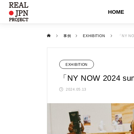
HOME
DESIGN
EVEN
事例
EXHIBITION
「NY N
EXHIBITION
「NY NOW 2024
2024.05.13
富士吉田ブランド バイヤーズガイ
【イベント】堺キッチンセレクシ
『岩手県』東京インターナショナ
SHOPPE OBEJCT Winterに出展
【対談記事公開】職る人たち 第
2024
ン フェア2024開催
ル・ギフト・ショー春2026に出展
しました
回 屏風×IHクッキングヒーター
ました
2024.12.23
2024.11.21
2026.02.06
2025.02.04
2025.08.25