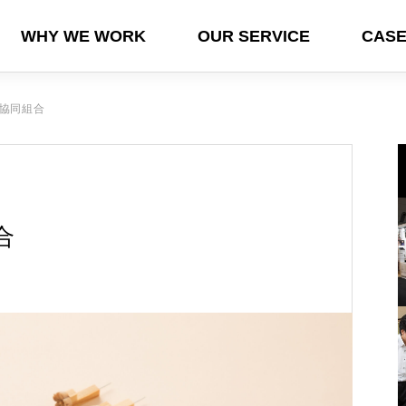
WHY WE WORK
OUR SERVICE
CASE
T/POP UP
EXHIBITION
GLOB
協同組合
合
ド
ョ
十
青森県伝統工芸品オフィシャルガイ
【岸本吉二商店】青山フラワーマー
『（公財）奈良県地域産業振興セン
「NY NOW 2025 winter」出展者募
【対談記事公開】職る人たち 第九
し
ドブック
ケットにてオリジナル菰樽展開
ター』東京インターナショナル・ギ
集中！
回アルミ染色×エコキュート
フト・ショー春2025に出展しました
2024.03.31
2024.01.04
2025.02.14
2024.10.25
2025.04.01