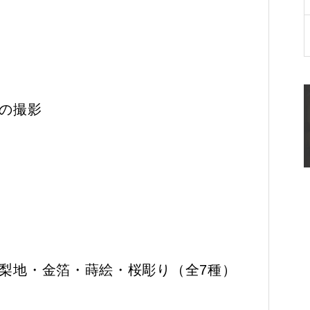
の撮影
梨地・金箔・蒔絵・桜彫り（全7種）
）