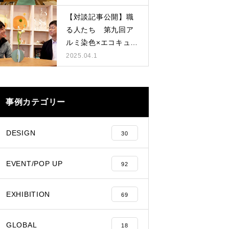
【対談記事公開】職
る人たち 第九回ア
ルミ染色×エコキュー
ト
2025.04.1
事例カテゴリー
DESIGN
30
EVENT/POP UP
92
EXHIBITION
69
GLOBAL
18