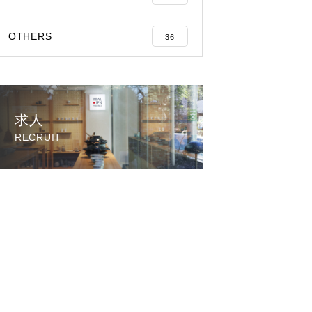
OTHERS
36
求人
RECRUIT