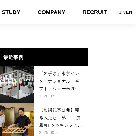
 STUDY
COMPANY
RECRUIT
JP/EN
AL
OTHERS
最近事例
『岩手県』東京イン
ターナショナル・ギ
フト・ショー春2026
に出展しました
2026.02.6
【対談記事公開】職
る人たち 第十回 屏
ヤサシサノカタチ。のオンラインサ
『迎春 2024 ナナフロのお正月』～
『岩手県』東京インターナショナ
「NY NOW 2024 summer」出展者
【対談記事公開】職る人たち 第八
風×IHクッキングヒー
イトを制作させていただきました
年明けまで
ル・ギフト・ショー春2025に出展し
募集中！
回 瀬戸染付焼×ジェットタオル
ター
2025.08.25
ました
2024.03.15
2023.12.26
2025.02.14
2024.05.13
2024.10.09