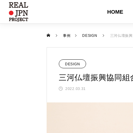
HOME
DESIGN
EVEN
事例
DESIGN
三河仏壇振興
DESIGN
三河仏壇振興協同組
2022.03.31
富士吉田ブランド バイヤーズガイ
【イベント】堺キッチンセレクシ
『岩手県』東京インターナショナ
SHOPPE OBEJCT Winterに出展
【対談記事公開】職る人たち 第
2024
ン フェア2024開催
ル・ギフト・ショー春2026に出展
しました
回 屏風×IHクッキングヒーター
ました
2024.12.23
2024.11.21
2026.02.06
2025.02.04
2025.08.25